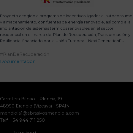
Proyecto acogido a programa de incentivos ligados al autoconsumo
y almacenamiento, con fuentes de energía renovable, así como a la
implantación de sistemas térmicos renovables en el sector
residencial en el marco del Plan de Recuperación, Transformación y
Resiliencia, financiado por la Unión Europea – NextGenerationEU
#PlanDeRecuperación
Documentación
Carretera Bilbao – Plencia, 19
48950 Erandio (Vizcaya) - SPAIN
mendiola1@abrasivosmendiola.com
Telf. +34 944 711 250