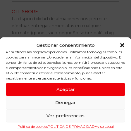
OFF SHORE
La disponibilidad de almacenes nos permite
efectuar entregas inmediatas en cualquier
formato (granel, saco pequeño sobre palé, «big-
bag», cisternas) teniendo una capacidad de
Gestionar consentimiento
almacenaje de 6000 toneladas de producto
Para ofrecer las mejores experiencias, utilizamos tecnologías como las
terminado y 10.000 de materias primas.
cookies para almacenar y/o acceder a la información del dispositivo. El
consentimiento de estas tecnologías nos permitirá procesar datos como
el comportamiento de navegación o las identificaciones únicas en este
sitio. No consentir o retirar el consentimiento, puede afectar
INDUSTRIAL
negativamente a ciertas características y funciones.
La disponibilidad de almacenes nos permite
efectuar entregas inmediatas en cualquier
Aceptar
formato (granel, saco pequeño sobre palé, «big-
bag», cisternas) teniendo una capacidad de
Denegar
almacenaje de 6000 toneladas de producto
Ver preferencias
terminado y 10.000 de materias primas.
Política de cookies
POLÍTICA DE PRIVACIDAD
Aviso Legal